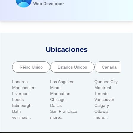
Web Developer
Ubicaciones
Reino Unido
Estados Unidos
Canada
Londres
Los Angeles
Quebec City
Syd
Manchester
Miami
Montreal
Mel
Liverpool
Manhattan
Toronto
Pert
Leeds
Chicago
Vancouver
Bris
Edinburgh
Dallas
Calgary
Canb
Bath
San Francisco
Ottawa
Adel
ver mas...
more...
more...
more