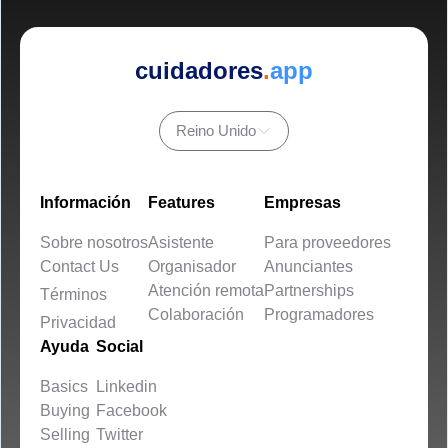
cuidadores
.
app
Reino Unido
Información
Features
Empresas
Sobre nosotros
Asistente
Para proveedores
Contact Us
Organisador
Anunciantes
Atención remota
Partnerships
Términos
Colaboración
Programadores
Privacidad
Ayuda
Social
Basics
Linkedin
Buying
Facebook
Selling
Twitter